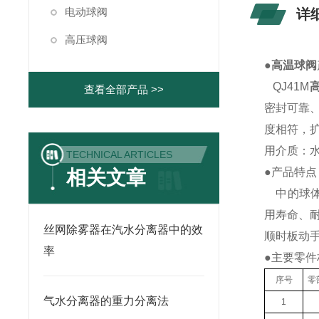
电动球阀
详
高压球阀
●
高温球阀
QJ41M
查看全部产品 >>
密封可靠
度相符，
用介质：水
TECHNICAL ARTICLES
●
产品特
相关文章
中的球
用寿命、
丝网除雾器在汽水分离器中的效
顺时板动
率
●
主要零件
序号
零
气水分离器的重力分离法
1