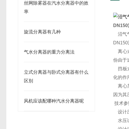
丝网除雾器在汽水分离器中的效
率
DN15
旋流分离器有几种
沼气气
DN15
离心式
气水分离器的重力分离法
份由于
挡板式
立式分离器与卧式分离器有什么
化的作
区别
离心加
因为其
风机应该配哪种汽水分离器呢
技术参
设计压
水压试验