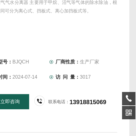
0沼气气水分离器 主要用于甲烷、沼气等气体的除水除油，根
不同可分为离心式、挡板式、离心加挡板式等。
型号：
BJQCH
厂商性质：
生产厂家
时间：
2024-07-14
访 问 量：
3017
13918815069
立即咨询
联系电话：