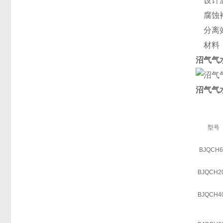
设计温
腐蚀裕
分离效
材料
沼气气
沼气气
型号
BJQCH6
BJQCH20
BJQCH40