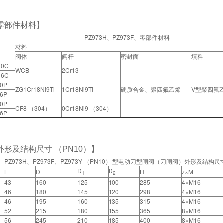
零部件材料】
PZ973H、PZ973F、零部件材料
材料
阀体
阀杆
密封面
填料
10C
WCB
2Cr13
16C
10P
ZG1Cr18Ni9Ti
1Cr18Ni9Ti
硬质合金、聚四氟乙烯
V型聚四氟
16P
10P
CF8 （304）
0Cr18Ni9 （304）
16P
外形及结构尺寸 （PN10）】
PZ973H、PZ973F、PZ973Y （PN10） 型电动刀型闸阀（刀闸阀）外形及结构尺
D
D
L
D
H
z×M
1
2
43
160
125
100
285
4×M16
46
180
145
120
298
4×M16
46
195
160
135
315
4×M16
52
215
180
155
365
8×M16
56
245
210
185
400
8×M16