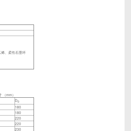
乙烯、柔性石墨环
寸 （mm）
D
0
180
180
220
220
230