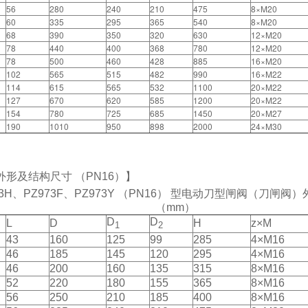
56
280
240
210
475
8×M20
60
335
295
365
540
8×M20
68
390
350
320
630
12×M20
78
440
400
368
780
12×M20
78
500
460
428
885
16×M20
102
565
515
482
990
16×M22
114
615
565
532
1100
20×M22
127
670
620
585
1200
20×M22
154
780
725
685
1450
20×M27
190
1010
950
898
2000
24×M30
外形及结构尺寸 （PN16）】
73H、PZ973F、PZ973Y （PN16） 型电动刀型闸阀（刀闸
（mm）
D
D
L
D
H
z×M
1
2
43
160
125
99
285
4×M16
46
185
145
120
295
4×M16
46
200
160
135
315
8×M16
52
220
180
155
365
8×M16
56
250
210
185
400
8×M16