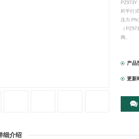
PZ97
杆平行
压力 PN
（PZ97
阀。
产品
更新
详细介绍