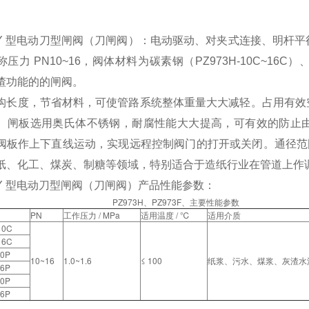
3Y 型电动刀型闸阀（刀闸阀）
：电动驱动、对夹式连接、明杆平
压力 PN10~16，阀体材料为碳素钢（PZ973H-10C~16C）、不锈钢
渣功能的的闸阀。
构长度，节省材料，可使管路系统整体重量大大减轻。占用有效
。闸板选用奥氏体不锈钢，耐腐性能大大提高，可有效的防止
阀板作上下直线运动，实现远程控制阀门的打开或关闭。通径范围：D
纸、化工、煤炭、制糖等领域，特别适合于造纸行业在管道上作
73Y 型电动刀型闸阀（刀闸阀）产品性能参数：
PZ973H、PZ973F、主要性能参数
PN
工作压力 / MPa
适用温度 / ℃
适用介质
10C
16C
10P
10~16
1.0~1.6
≤ 100
纸浆、污水、煤浆、灰渣水
16P
10P
16P