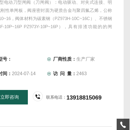
3Y 型电动刀型闸阀（刀闸阀）：电动驱动、对夹式连接、明
式刚性单闸板，阀座密封面为硬质合金与聚四氟乙烯，公称
10~16，阀体材料为碳素钢（PZ973H-10C~16C）、不锈钢
3F-10P~16P PZ973Y-10P~16P），具有排渣功能的的闸
型号：
厂商性质：
生产厂家
时间：
2024-07-14
访 问 量：
2463
13918815069
立即咨询
联系电话：