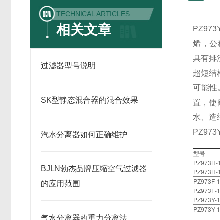
TECHNICAL ARTICLES
相关文章
PZ97
烯，公称
具有排
过滤器型号说明
超短结
可能性
SK型静态混合器的混合效果
置，使
水、造
PZ9
汽水分离器如何正确维护
型号
PZ973H-
BJLN勃杰品牌压缩空气过滤器
PZ973H-
PZ973F-
的应用范围
PZ973F-
PZ973Y-
PZ973Y-
气水分离器的重力分离法