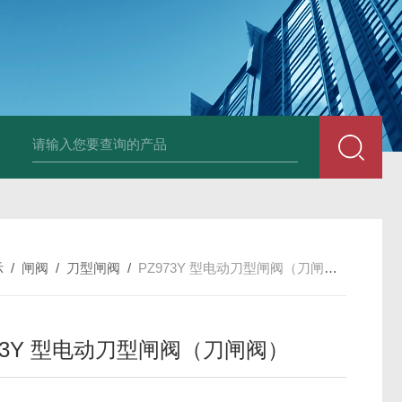
上海实验室废水处理系统
实验室污水处理系统
隔油设备
一体
示
/
闸阀
/
刀型闸阀
/
PZ973Y 型电动刀型闸阀（刀闸阀）
973Y 型电动刀型闸阀（刀闸阀）