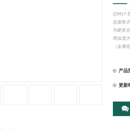
Q941
连接形
为硬质合金
用温度为
（金属
质及高
产品
更新