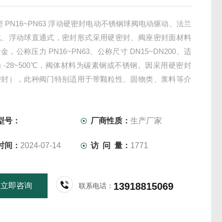
Y 型 PN16~PN63 浮动硬密封电动不锈钢球阀电动驱动、法兰
式、浮动球直通式，密封形式采用硬密封、阀座密封面材料
，公称压力 PN16~PN63、公称尺寸 DN15~DN200、适
 -28~500℃，阀体材料为碳素钢或不锈钢。因采用硬密封
密封），此种阀门特别适用于带颗粒性、固物类、浆料等介
温高压管线。
型号：
厂商性质：
生产厂家
时间：
2024-07-14
访 问 量：
1771
13918815069
立即咨询
联系电话：