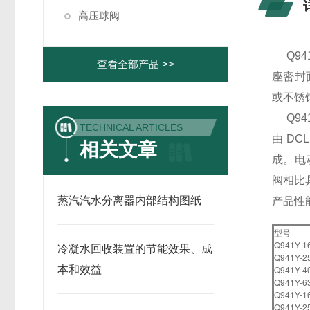
高压球阀
Q941
查看全部产品 >>
座密封面
或不锈
Q94
TECHNICAL ARTICLES
由 D
相关文章
成。电
阀相比
蒸汽汽水分离器内部结构图纸
产品性
型号
Q941Y-1
冷凝水回收装置的节能效果、成
Q941Y-2
本和效益
Q941Y-4
Q941Y-6
Q941Y-1
Q941Y-2