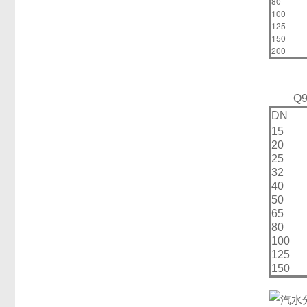
80
100
125
150
200
Q
DN
15
20
25
32
40
50
65
80
100
125
150