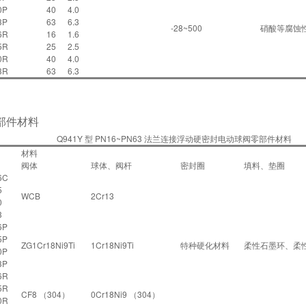
0P
40
4.0
3P
63
6.3
-28~500
硝酸等腐蚀
6R
16
1.6
5R
25
2.5
0R
40
4.0
3R
63
6.3
部件材料
Q941Y 型 PN16~PN63 法兰连接浮动硬密封电动球阀零部件材料
材料
阀体
球体、阀杆
密封圈
填料、垫圈
6C
5
WCB
2Cr13
0
3
6P
5P
ZG1Cr18Ni9Ti
1Cr18Ni9Ti
特种硬化材料
柔性石墨环、柔
0P
3P
6R
5R
CF8 （304）
0Cr18Ni9 （304）
0R