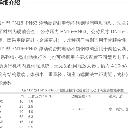
详细介绍
Y 型 PN16~PN63 浮动硬密封电动不锈钢球阀
电动驱动、法兰
材料为硬质合金，公称压力 PN16~PN63、公称尺寸 DN15~D
钢。因采用硬密封（金属密封），此种阀门特别适用于带颗粒性
1Y 型 PN16~PN63 浮动硬密封电动不锈钢球阀适用于两
CL 系列精小型电动执行器（也可根据用户要求配置不同型号电
动执行机构内置伺服系统，无须另配伺服放大器，输入 4-20mA 
具有结构紧凑，体积小，重量轻，阀座与端面法兰距离近，物料
能参数
Q941Y 型 PN16~PN63 法兰连接浮动硬密封电动球阀主要性能参数
PN
工作压力 / MPa
适用温度 / ℃
适用介质
6C
16
1.6
5
25
2.5
-28~425
水、蒸汽、
0
40
4.0
3
63
6.3
6P
16
1.6
5P
25
2.5