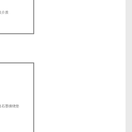
性介质
性石墨缠绕垫