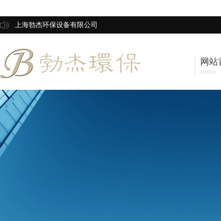
上海勃杰环保设备有限公司
网站
Home