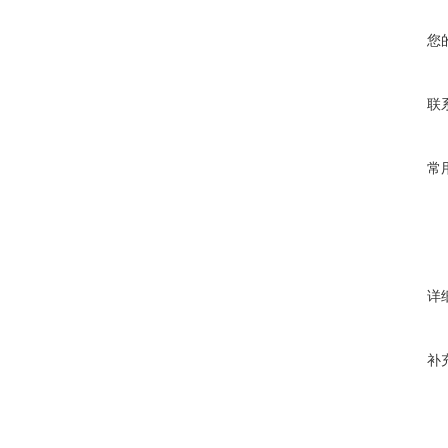
您
联
常
详
补