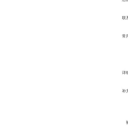
联
常
详
补