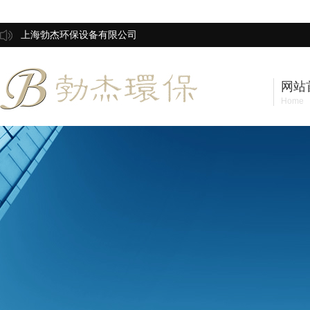
上海勃杰环保设备有限公司
网站
Home