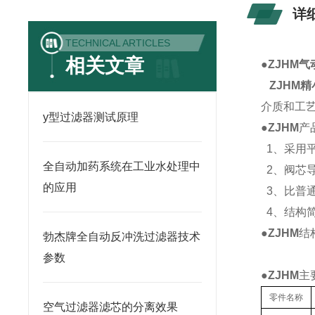
详
TECHNICAL ARTICLES
相关文章
●
ZJHM
ZJHM
介质和工
y型过滤器测试原理
●
ZJHM
产
1、采用
全自动加药系统在工业水处理中
2、阀芯
的应用
3、比普通
4、结构
●
ZJHM
结
勃杰牌全自动反冲洗过滤器技术
参数
●
ZJHM
主
零件名称
空气过滤器滤芯的分离效果