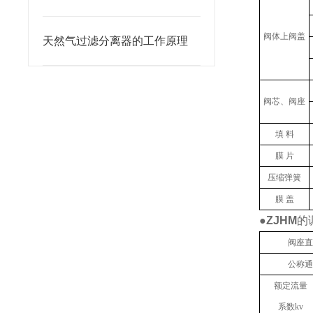
阀体上阀盖
天然气过滤分离器的工作原理
阀芯、阀座
填 料
膜 片
压缩弹簧
膜 盖
●
ZJHM
的
阀座直
公称通
额定流量
系数kv