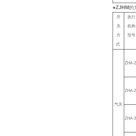
●
ZJHM
的
开
执行
关
机构
方
型号
式
ZHA-2
ZHA-2
气关
ZHA-3