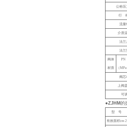
公称压
行 
流量
介质
法兰
法兰
阀体
PN
材质
（MP
阀芯
上阀
可
●
ZJHM
的
型 号
有效面积cm 2