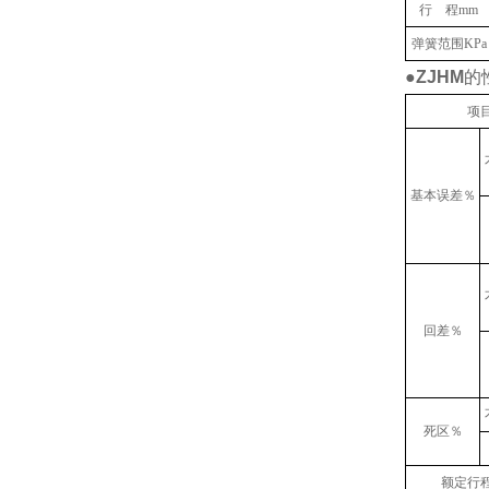
行 程mm
弹簧范围KPa
●
ZJHM
的
项
基本误差％
回差％
死区％
额定行程