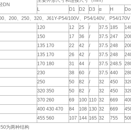
主要外形尺寸和连接尺寸（mm）
径DN
L
D1
D2
D3
α
H
Do
100、200、250、320、J61Y-P54/100V、P54/140V、P54/170V
120
12
25
/
37.5
185
14
150
17
36
/
37.5
247
20
135 170
22
42
/
37.5
248
20
135 170
26
42
/
37.5
248
24
170 180
31
44
/
37.5
248.5
28
230
38
60
/
37.5
440
28
）
250
50
82
/
32
450
32
）
320 350
50
82
/
32
450
32
370 260
69
100
110
32
669
40
400 430 470
84
108
130
32
669
45
455 560
107
144
165
32
755
50
N50为两种结构