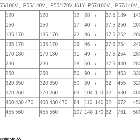
P55/100V、P55/140V、P55/170V J61Y- P57/100V、P57/140V
120
120
12
28
/
37.5
189
14
150
150
17
40
/
37.5
250
20
135 170
135 170
22
46
/
37.5
252
20
135 170
135 170
26
46
/
37.5
254
24
170 180
170 180
31
49
/
37.5
254
28
230
230
38
60
/
37.5
440
28
）
250
250
50
90
/
32
453
32
）
320 350
320 350
50
90
/
32
455
32
370 260
370 260
69
104
110
32
630
40
400 430 470
400 430 470
84
110
140
32
672
45
455 560
455 560
107
148
170
32
761
50