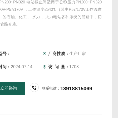
 PN200~PN320 电站截止阀适用于公称压力PN200~PN320
100V-P57/170V ，工作温度≤540℃（其中P57/170V工作温度
℃）的石油、化工 、水力 、火力电站各种系统的管路中，切
通管路介质。
型号：
厂商性质：
生产厂家
时间：
2024-07-14
访 问 量：
1708
13918815069
立即咨询
联系电话：