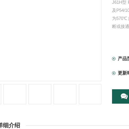
J61H型
及P54/
为570
断或接
产品
更新
详细介绍