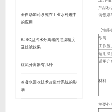
压力-温度
产品标识
全自动加药系统在工业水处理中
供货规范
的应用
【性能
型号
BJSC型汽水分离器的过滤精度
工作压
及过滤效果
适用温
适用介
旋流分离器有几种
材料
冷凝水回收技术改造对系统的影
响
主要外