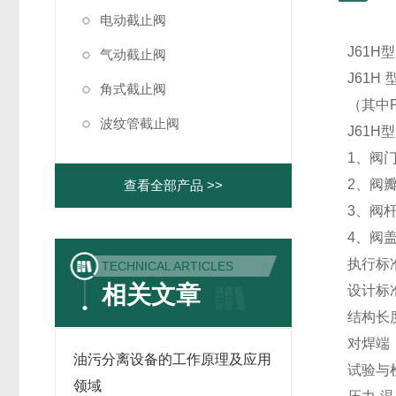
电动截止阀
J61H
气动截止阀
J61H
角式截止阀
（其中
波纹管截止阀
J61H
1、阀
2、阀
查看全部产品 >>
3、阀
4、阀
执行标准
TECHNICAL ARTICLES
相关文章
设计标准：
结构长度
对焊端：A
油污分离设备的工作原理及应用
试验与检
领域