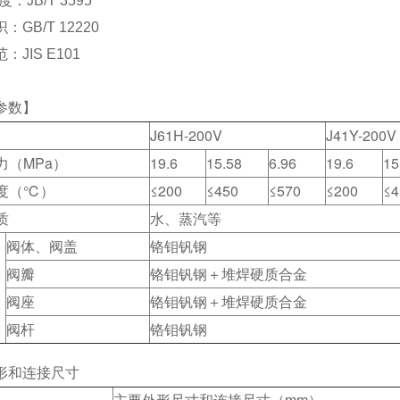
：JB/T 3595
：GB/T 12220
：JIS E101
参数】
J61H-200V
J41Y-200V
力（MPa）
19.6
15.58
6.96
19.6
15
度（℃）
≤200
≤450
≤570
≤200
≤4
质
水、蒸汽等
阀体、阀盖
铬钼钒钢
阀瓣
铬钼钒钢＋堆焊硬质合金
阀座
铬钼钒钢＋堆焊硬质合金
阀杆
铬钼钒钢
形和连接尺寸