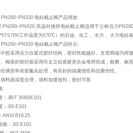
型 PN200~PN320 电站截止阀产品用途:
 型 PN200~PN320 高温对接焊电站截止阀适用于公称压力PN200~PN
P57/170V工作温度为570℃）的石油、化工 、水力 、火力
型 PN200~PN320 电站截止阀产品特点:
门中腔采用压力自紧式密封结构，密封性能越好。支管两端为焊
瓣、阀座的密封面采用司太立钴基硬质合金堆焊而成，耐磨、耐
杆经调质和表面氮化处理，有良好的搞腐蚀性和抗擦伤性。
盖填料函深度合理，填料加缓蚀剂，密封可靠
:
JB/T 3595/E101
：JIS E101
NSI B16.25
验：JIS E101