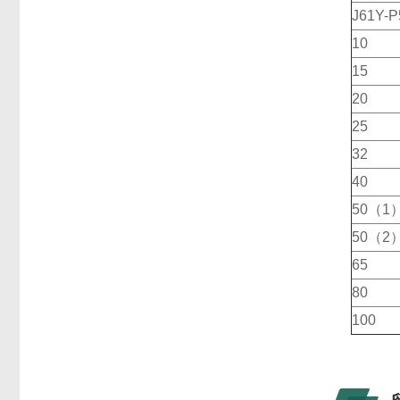
J61Y-
10
15
20
25
32
40
50（1
50（2
65
80
100