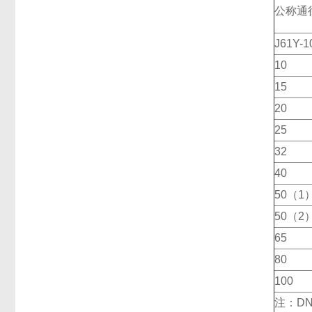
公称通
J61Y-
10
15
20
25
32
40
50（1
50（2
65
80
100
注：D