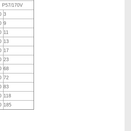
、P57/170V
0
3
0
9
0
11
0
13
0
17
0
23
0
68
0
72
0
83
0
118
0
185